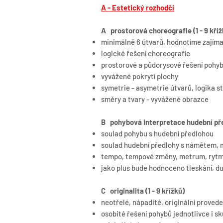
A - Estetický rozhodčí
A prostorová choreografie (1 - 9 kříž
minimálně 6 útvarů, hodnotíme zajím
logické řešení choreografie
prostorové a půdorysové řešení pohybu
vyvážené pokrytí plochy
symetrie - asymetrie útvarů, logika st
směry a tvary - vyvážené obrazce
B pohybová interpretace hudební před
soulad pohybu s hudební předlohou
soulad hudební předlohy s námětem, 
tempo, tempové změny, metrum, rytm
jako plus bude hodnoceno tleskání, d
C originalita (1 - 9 křížků)
neotřelé, nápadité, originální provede
osobité řešení pohybů jednotlivce i s