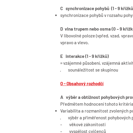
C synchronizace pohybů (1 - 9 křížků
synchronizace pohybů v rozsahu pohy
D vlna trupem nebo osma (0 – 9 křížk
V libovolné poloze (vpřed, vzad, vprav
vpravo a vlevo.
E interakce (1 - 9 křížků)
= vzájemné působení, vzájemná aktivi
· sounáležitost se skupinou
O - Obsahový rozhodčí
A výběr a obtížnost pohybových prost
Předmětem hodnocení tohoto kritéria j
Variabilita a rozmanitost zvolených 
· výběr a přiměřenost pohybových p
- věkové zákonitosti
- vyspělost cvičenců