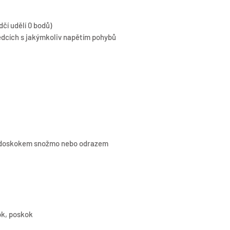
čí udělí 0 bodů)
ředcích s jakýmkoliv napětím pohybů
, doskokem snožmo nebo odrazem
ok, poskok