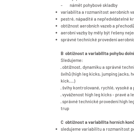
- námět pohybové skladby
variabilita a rozmanitost aerobních 
pestré, nápadité a nepředvídatelné k
obtížnost aerobních vazeb a přechodů
aerobní vazby by měly být řešeny neje
správné technické provedení aerobní
B obtížnost a variabilita pohybu dolní
Sledujeme:
· obtížnost, dynamiku a správné tech
švihů (high leg kicks, jumping jacks, h
kick,...)
· švihy kontrolované, rychlé, vysoké 
· vyváženost high leg kicks - pravé a l
· správné technické provedení high l
trup
C obtížnost a variabilita horních konče
sledujeme variabilitu a rozmanitost po