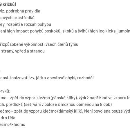
9 křížků)
 viz. podrobná pravidla
ybových prostředků
ěry, rozpětí a rozsah pohybu
í high impact pohybů poskoků, skoků a švihů (high leg kicks, jumping
 přizpůsobené výkonnosti všech členů týmu
 strany, vpřed a stranou
)
ost tonizovat tzv. jádro v sestavě chybí, rozhodčí
prvků:
žmo – zpět do vzporu ležmo (pánské kliky), výdrž například ve vzporu 
h, předloktí (setrvání v poloze s možnou obměnou na 8 dob)
lečmo – zpět do vzporu klečmo (dámský klik). Není povolena pouze vý
ádro těla
 ležmo/klečmo