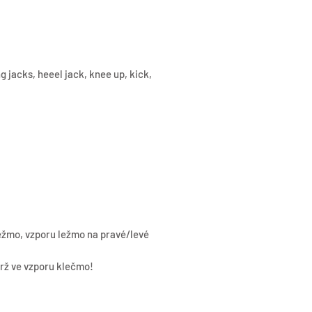
 jacks, heeel jack, knee up, kick,
ležmo, vzporu ležmo na pravé/levé
drž ve vzporu klečmo!