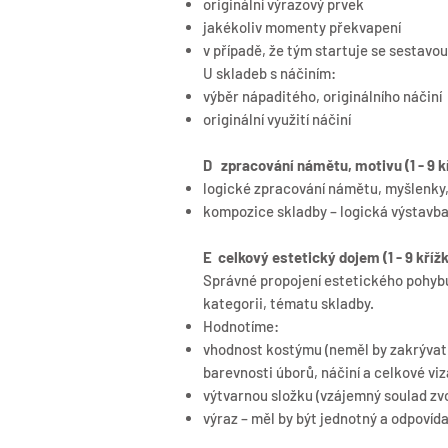
originální výrazový prvek
jakékoliv momenty překvapení
v případě, že tým startuje se sestavo
U skladeb s náčiním:
výběr nápaditého, originálního náčiní
originální využití náčiní
D zpracování námětu, motivu (1 - 9 k
logické zpracování námětu, myšlenky,
kompozice skladby – logická výstavba
E celkový estetický dojem (1 - 9 kříž
Správné propojení estetického pohyb
kategorii, tématu skladby.
Hodnotíme:
vhodnost kostýmu (neměl by zakrývat 
barevnosti úborů, náčiní a celkové viz
výtvarnou složku (vzájemný soulad zvo
výraz – měl by být jednotný a odpovíd