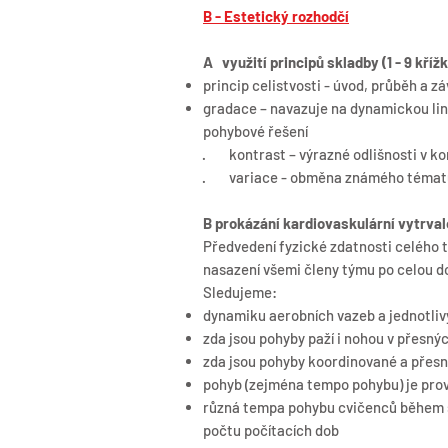
B - Estetický rozhodčí
A využití principů skladby (1 - 9 kříž
princip celistvosti - úvod, průběh a z
gradace – navazuje na dynamickou lini
pohybové řešení
· kontrast – výrazné odlišnosti v k
· variace - obměna známého témat
B prokázání kardiovaskulární vytrval
Předvedení fyzické zdatnosti celého 
nasazení všemi členy týmu po celou d
Sledujeme:
dynamiku aerobních vazeb a jednotliv
zda jsou pohyby paží i nohou v přesn
zda jsou pohyby koordinované a přes
pohyb (zejména tempo pohybu) je pro
různá tempa pohybu cvičenců během se
počtu počítacích dob