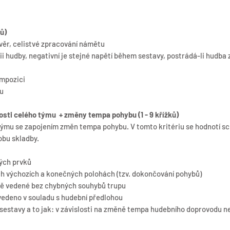
ků)
ávěr, celistvé zpracování námětu
i hudby, negativní je stejné napětí během sestavy, postrádá-li hudba
ompozici
u
osti celého týmu + změny tempa pohybu (1 - 9 křížků)
týmu se zapojením změn tempa pohybu. V tomto kritériu se hodnotí s
obu skladby.
ých prvků
ých výchozích a konečných polohách (tzv. dokončování pohybů)
ně vedené bez chybných souhybů trupu
vedeno v souladu s hudební předlohou
stavy a to jak: v závislosti na změně tempa hudebního doprovodu ne