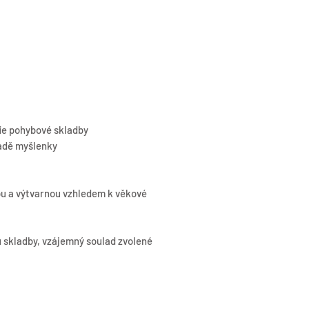
fie pohybové skladby
ladě myšlenky
ou a výtvarnou vzhledem k věkové
 skladby, vzájemný soulad zvolené