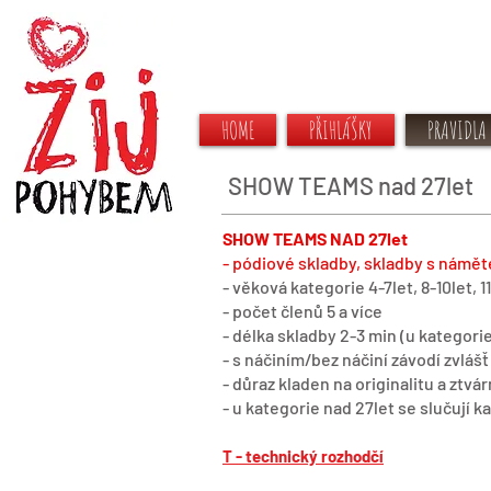
HOME
PŘIHLÁŠKY
PRAVIDLA
SHOW TEAMS nad 27let
SHOW TEAMS NAD 27let
- pódiové skladby, skladby s námě
- věková kategorie
4-7let, 8-10let, 1
- počet členů 5 a více
- délka skladby 2-3 min (u kategori
- s náčiním/bez náčiní závodí zvlášť
- důraz kladen na originalitu a ztv
- u kategorie nad 27let se slučují k
T - technický rozhodčí