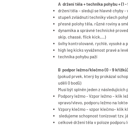
A držení těla + technika pohybu + (1 - 
držení těla – sledují se hlavně chyby -
stupeň zvládnutí techniky všech poh
přesné polohy těla, různé roviny a sm
dynamika a správné technické proveden
skip, chassé, flick kick,…)
švihy kontrolované, rychlé, vysoké a
high leg kicks vyváženost pravé a levé
technika pohybu paží
B podpor ležmo/klečmo (0 - 9 křížků
(pokud prvek, který by prokázal schopn
udělí 0 bodů)
Musí být splněn jeden z následujících 
Podpory ležmo - Vzpor ležmo – klik le
vpravo/vlevo, podporu ležmo na loktec
Vzpory klečmo – vzpor klečmo– klik k
sledujeme schopnost tonizovat tzv. j
celkové držení těla v poloze podporu