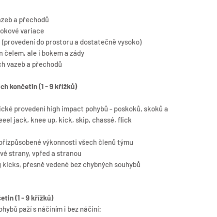
vazeb a přechodů
rokové variace
 (provedení do prostoru a dostatečně vysoko)
n čelem, ale i bokem a zády
ch vazeb a přechodů
ch končetin (1 - 9 křížků)
nické provedení high impact pohybů - poskoků, skoků a
eeel jack, knee up, kick, skip, chassé, flick
a přizpůsobené výkonnosti všech členů týmu
evé strany, vpřed a stranou
eg kicks, přesně vedené bez chybných souhybů
tin (1 - 9 křížků)
hybů paží s náčiním i bez náčiní: