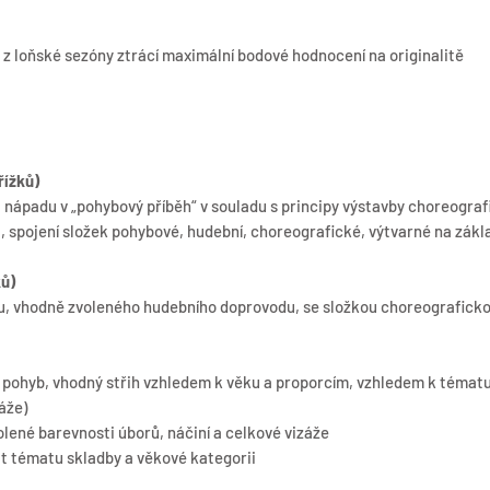
u z loňské sezóny ztrácí maximální bodové hodnocení na originalitě
řížků)
 nápadu v „pohybový příběh“ v souladu s principy výstavby choreogra
, spojení složek pohybové, hudební, choreografické, výtvarné na zák
ků)
u, vhodně zvoleného hudebního doprovodu, se složkou choreografick
pohyb, vhodný střih vzhledem k věku a proporcím, vzhledem k tématu
áže)
lené barevnosti úborů, náčiní a celkové vizáže
at tématu skladby a věkové kategorii