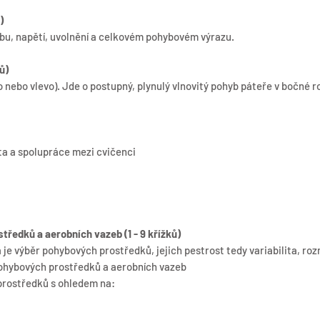
)
bu, napětí, uvolnění a celkovém pohybovém výrazu.
ů)
o nebo vlevo). Jde o postupný, plynulý vlnovitý pohyb páteře v bočné ro
ta a spolupráce mezi cvičenci
ředků a aerobních vazeb (1 - 9 křížků)
e výběr pohybových prostředků, jejich pestrost tedy variabilita, rozm
pohybových prostředků a aerobních vazeb
rostředků s ohledem na: