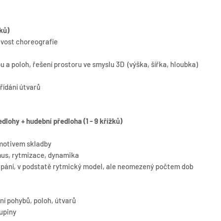
ků)
avost choreografie
 a poloh, řešení prostoru ve smyslu 3D (výška, šířka, hloubka)
řídání útvarů
lohy + hudební předloha (1 - 9 křížků)
motivem skladby
us, rytmizace, dynamika
upání, v podstatě rytmický model, ale neomezený počtem dob
ní pohybů, poloh, útvarů
kupiny