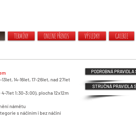
TERMÍNY
ONLINE PŘENOS
VÝSLEDKY
GALERIE
PODROBNÁ PRAVIDLA 
tem
1-13let, 14-16let, 17-26let, nad 27let
STRUČNÁ PRAVIDLA S
e 4-7let 1:30-3:00), plocha 12x12m
árnění námětu
ategorie s náčiním i bez náčiní