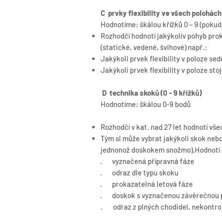
C prvky flexibility ve všech polohách
Hodnotíme: škálou křížků 0 – 9 (pokud 
Rozhodčí hodnotí jakýkoliv pohyb prok
(statické, vedené, švihové) např.:
Jakýkoli prvek flexibility v poloze sed
Jakýkoli prvek flexibility v poloze sto
D technika skoků (0 - 9 křížků)
Hodnotíme: škálou 0-9 bodů
Rozhodčí v kat. nad 27 let hodnotí vše
Tým si může vybrat jakýkoli skok n
jednonož doskokem snožmo).Hodnotí s
· vyznačená přípravná fáze
· odraz dle typu skoku
· prokazatelná letová fáze
· doskok s vyznačenou závěrečnou 
. odraz z plných chodidel, nekontro