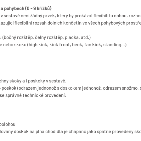
 a pohybech (0 - 9 křížků)
v sestavě není žádný prvek, který by prokázal flexibilitu nohou, rozhod
azující flexibilní rozsah dolních končetin ve všech pohybových prost
u (bočný rozštěp, čelný rozštěp, placka, atd.)
je nebo skoku (high kick, kick front, beck, fan kick, standing...)
chny skoky a i poskoky v sestavě.
ebo poskok (odrazem jednonož s doskokem jednonož, odrazem snožmo
e správné technické provedení:
polohou
lovaný doskok na plná chodidla je chápáno jako špatně provedený sk